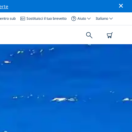
erte
centro sub
Sostituisci il tuo brevetto
Aiuto
Italiano