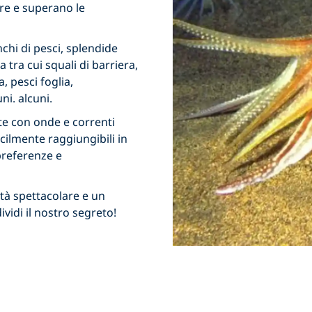
re e superano le
nchi di pesci, splendide
 tra cui squali di barriera,
a, pesci foglia,
ni. alcuni.
e con onde e correnti
cilmente raggiungibili in
preferenze e
lità spettacolare e un
vidi il nostro segreto!