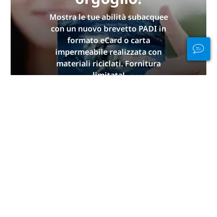
Mostra le tue abilità subacquee
con un nuovo brevetto PADI in
formato eCard o carta
impermeabile realizzata con
materiali riciclati. Fornitura
limitata!
OTTIENI IL TUO ORA
Rimani connesso
dentro e fuori
dall'acqua