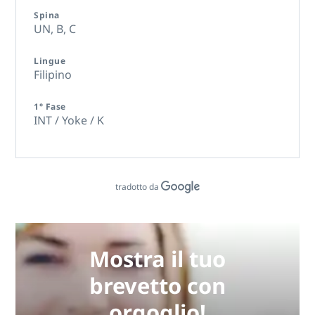
Spina
UN,
B,
C
Lingue
Filipino
1° Fase
INT / Yoke / K
tradotto da
Mostra il tuo
brevetto con
orgoglio!