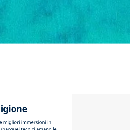
nigione
e migliori immersioni in
I subacquei tecnici amano le