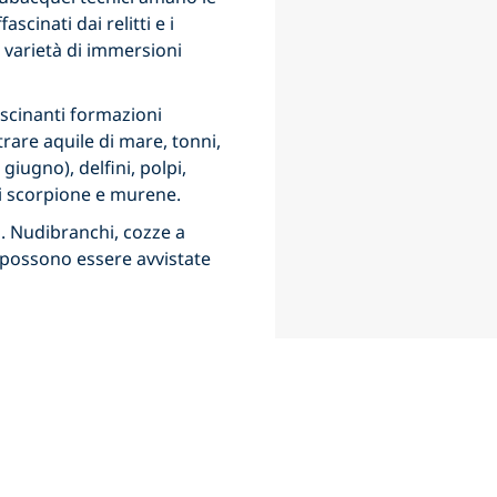
scinati dai relitti e i
 varietà di immersioni
fascinanti formazioni
rare aquile di mare, tonni,
giugno), delfini, polpi,
ci scorpione e murene.
i. Nudibranchi, cozze a
a possono essere avvistate