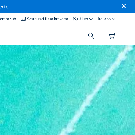
erte
centro sub
Sostituisci il tuo brevetto
Aiuto
Italiano