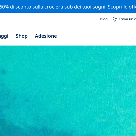
 60% di sconto sulla crociera sub dei tuoi sogni.
Scopri le off
Blog
Trova un 
aggi
Shop
Adesione