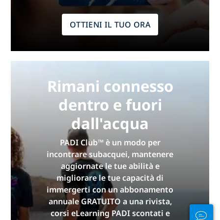
OTTIENI IL TUO ORA
Rimani connesso
dentro e fuori
dall'acqua
PADI Club™ è un modo per
incontrare subacquei, mantenere
aggiornate le tue abilità e
migliorare le tue capacità di
immergerti con un abbonamento
annuale GRATUITO a una rivista,
corsi eLearning PADI scontati e