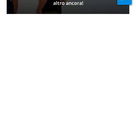
altro ancora!
ISCRIVITI ADESSO
Pubblicità
Immersioni per continente
Africa
America Centrale
Asia
Caraibi
Europa
Il Pacifico
Medio Oriente e Mar
Nord America