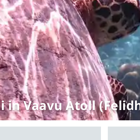
 in Vaavu Atoll (Felid