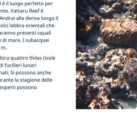
 è il luogo perfetto per
nte. Vattaru Reef è
Andrai alla deriva lungo il
olci labbra orientali che
aranno presenti squali
e di mare. I subacquei
 m.
ora quattro thilas (isole
fucilieri lunari
mati; Si possono anche
urante la stagione delle
 esperti possono