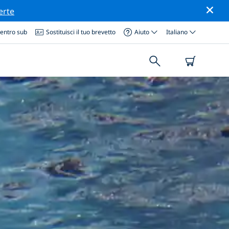
erte
centro sub
Sostituisci il tuo brevetto
Aiuto
Italiano