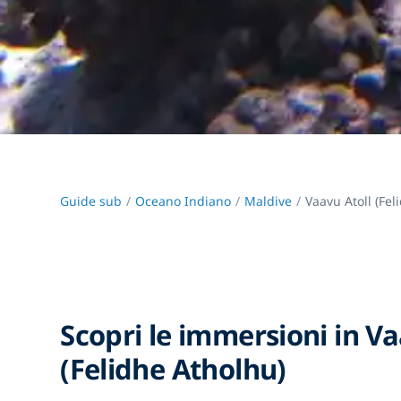
Guide sub
Oceano Indiano
Maldive
Vaavu Atoll (Fel
Scopri le immersioni in Va
(Felidhe Atholhu)