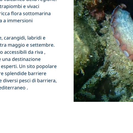
trapiombi e vivaci
 ricca flora sottomarina
ta a immersioni
e, carangidi, labridi
e
tra maggio e settembre.
o accessibili
da riva
,
ende una destinazione
i esperti. Un sito popolare
e splendide barriere
e diversi pesci di barriera,
editerraneo
.