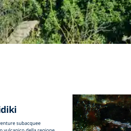
diki
vventure
subacquee
o vulcanico della regione.