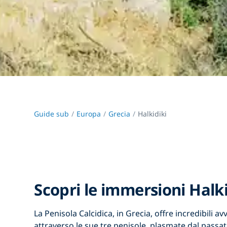
Guide sub
Europa
Grecia
Halkidiki
Scopri le immersioni Halki
La Penisola Calcidica, in Grecia, offre incredibili a
attraverso le sue tre penisole, plasmate dal passat