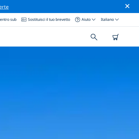
erte
centro sub
Sostituisci il tuo brevetto
Aiuto
Italiano