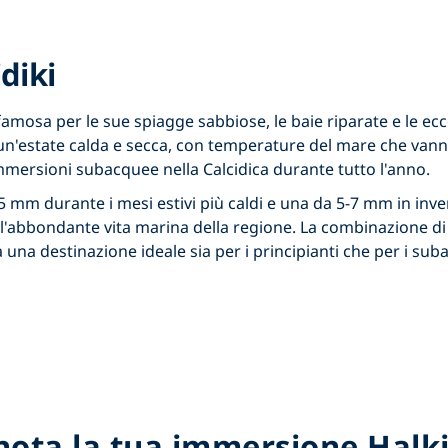
diki
 famosa per le sue spiagge sabbiose, le baie riparate e le ec
 un'estate calda e secca, con temperature del mare che van
mmersioni subacquee nella Calcidica
durante tutto l'anno.
-5 mm
durante i mesi estivi più caldi e una
da 5-7 mm
in inv
 e l'abbondante
vita marina
della regione. La combinazione di 
a una destinazione ideale sia per i principianti che per i sub
nota la tua immersione Halki