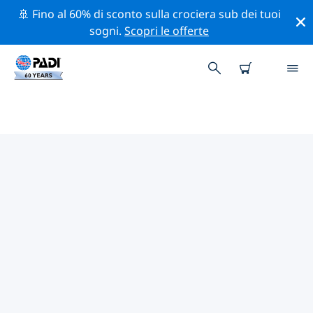
🚢 Fino al 60% di sconto sulla crociera sub dei tuoi
sogni.
Scopri le offerte
I MIGLIORI SITI D'IMMERSIONE
NEI DINTORNI DI SANTA
BARBARA
Al momento sono presenti 3 siti d'immersione Santa
Barbara, di cui 1 è Canale immersione, 1 è Fondo
sabbioso immersione e 1 è Oceano immersione.
Esplora il sito d'immersione nei dintorni di Santa
Barbara con l'aiuto dei filtri sopra o della mappa
interattiva. Controlla anche la pagina con i dettagli di
ogni sito d'immersione e vota se conosci il sito.