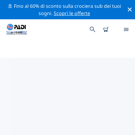
🚢 Fino al 60% di sconto sulla crociera sub dei tuoi
sogni.
Scopri le offerte
I MIGLIORI SITI D'IMMERSIONE
NEI DINTORNI DI MISSOULA
Al momento è presente 1 sito d'immersione nei
dintorni di Missoula, di cui 1 è Fiume immersione, 1 è
Fondo sabbioso immersione e 1 è Grotta immersione.
Esplora il sito d'immersione nei dintorni di Missoula
con l'aiuto dei filtri sopra o della mappa interattiva.
Controlla anche la pagina con i dettagli di ogni sito
d'immersione e vota se conosci il sito.