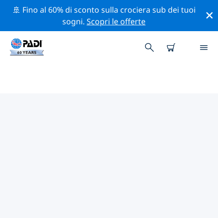
🚢 Fino al 60% di sconto sulla crociera sub dei tuoi
sogni.
Scopri le offerte
I MIGLIORI SITI D'IMMERSIONE
NEI DINTORNI DI COEUR
D'ALENE
Al momento sono presenti 4 siti d'immersione Coeur
d'Alene, di cui 4 sono Lago immersioni, 4 sono
Spiaggia immersioni e 3 sono Relitto immersioni.
Esplora il sito d'immersione nei dintorni di Coeur
d'Alene con l'aiuto dei filtri sopra o della mappa
interattiva. Controlla anche la pagina con i dettagli di
ogni sito d'immersione e vota se conosci il sito.