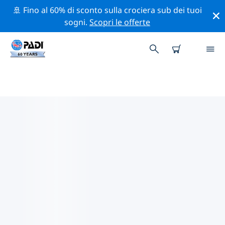
🚢 Fino al 60% di sconto sulla crociera sub dei tuoi
sogni.
Scopri le offerte
CENTRI SUB PADI COEUR
D'ALENE
Trova il centro sub PADI Coeur d'Alene che si adatta
alle tue esigenze utilizzando i filtri sopra o la mappa
interattiva. Tutti i nostri centri sub Coeur d'Alene
offrono una formazione eccezionale, numerose
attività divertenti e aderiscono ai severi standard di
qualità PADI.