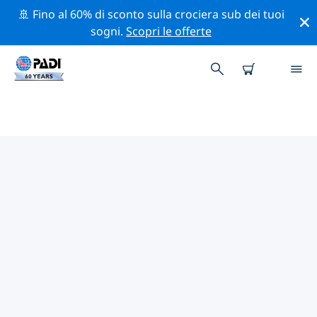
🚢 Fino al 60% di sconto sulla crociera sub dei tuoi
sogni.
Scopri le offerte
I MIGLIORI SITI D'IMMERSIONE
NEI DINTORNI DI MANCORA
Al momento sono presenti 3 siti d'immersione
Mancora, di cui 3 sono Reef immersioni.
Esplora il sito d'immersione nei dintorni di Mancora
con l'aiuto dei filtri sopra o della mappa interattiva.
Controlla anche la pagina con i dettagli di ogni sito
d'immersione e vota se conosci il sito.