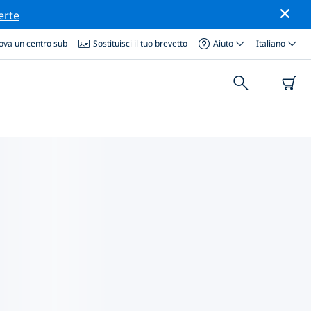
erte
ova un centro sub
Sostituisci il tuo brevetto
Aiuto
Italiano