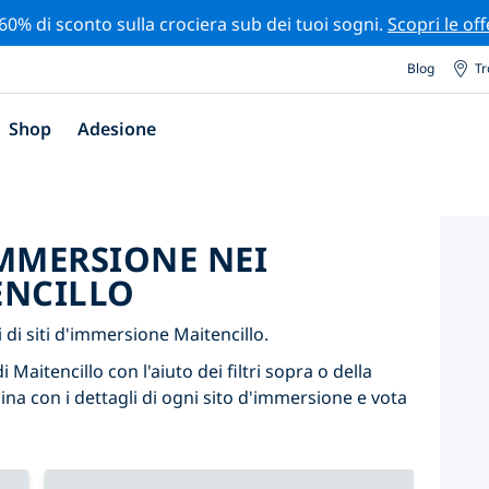
 60% di sconto sulla crociera sub dei tuoi sogni.
Scopri le off
Blog
Tr
Shop
Adesione
'IMMERSIONE NEI
ENCILLO
di siti d'immersione Maitencillo.
 Maitencillo con l'aiuto dei filtri sopra o della
ina con i dettagli di ogni sito d'immersione e vota