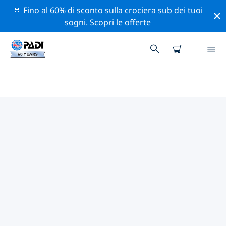
🚢 Fino al 60% di sconto sulla crociera sub dei tuoi
sogni.
Scopri le offerte
I MIGLIORI SITI D'IMMERSIONE
NEI DINTORNI DI ISOLE
BALEARI
Al momento sono presenti 120 siti d'immersione Isole
Baleari, di cui 68 sono Parete immersioni, 40 sono Reef
immersioni e 26 sono Grotta immersioni.
Esplora il sito d'immersione nei dintorni di Isole Baleari
con l'aiuto dei filtri sopra o della mappa interattiva.
Controlla anche la pagina con i dettagli di ogni sito
d'immersione e vota se conosci il sito.