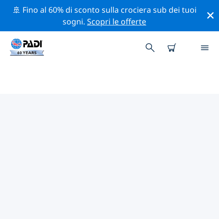
🚢 Fino al 60% di sconto sulla crociera sub dei tuoi
sogni.
Scopri le offerte
I MIGLIORI SITI D'IMMERSIONE
NEI DINTORNI DI EUROPA
Al momento sono presenti 1754 siti d'immersione
Europa, di cui 609 sono Reef immersioni, 599 sono
Parete immersioni e 351 sono Relitto immersioni.
Esplora il sito d'immersione nei dintorni di Europa con
l'aiuto dei filtri sopra o della mappa interattiva.
Controlla anche la pagina con i dettagli di ogni sito
d'immersione e vota se conosci il sito.