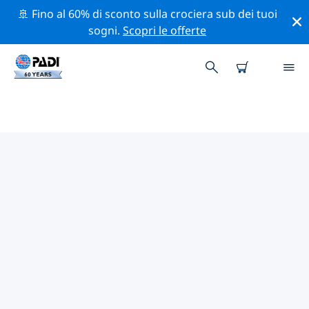
🚢 Fino al 60% di sconto sulla crociera sub dei tuoi
sogni.
Scopri le offerte
I MIGLIORI SITI D'IMMERSIONE
NEI DINTORNI DI COSTA DEL
SOL (ANDALUSIA)
Al momento sono presenti 11 siti d'immersione Costa
Del Sol (Andalusia), di cui 7 sono Pinnacolo immersioni,
6 sono Parete immersioni e 3 sono Relitto immersioni.
Esplora il sito d'immersione nei dintorni di Costa Del
Sol (Andalusia) con l'aiuto dei filtri sopra o della mappa
interattiva. Controlla anche la pagina con i dettagli di
ogni sito d'immersione e vota se conosci il sito.