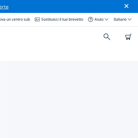
erte
ova un centro sub
Sostituisci il tuo brevetto
Aiuto
Italiano