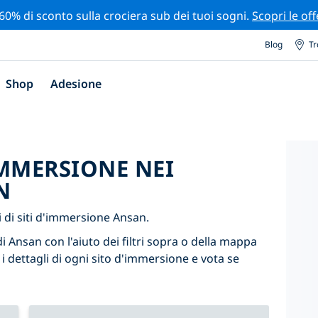
 60% di sconto sulla crociera sub dei tuoi sogni.
Scopri le off
Blog
Tr
Shop
Adesione
'IMMERSIONE NEI
N
di siti d'immersione Ansan.
i Ansan con l'aiuto dei filtri sopra o della mappa
 i dettagli di ogni sito d'immersione e vota se