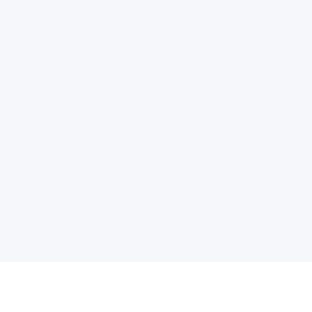
NOTIZIARIO