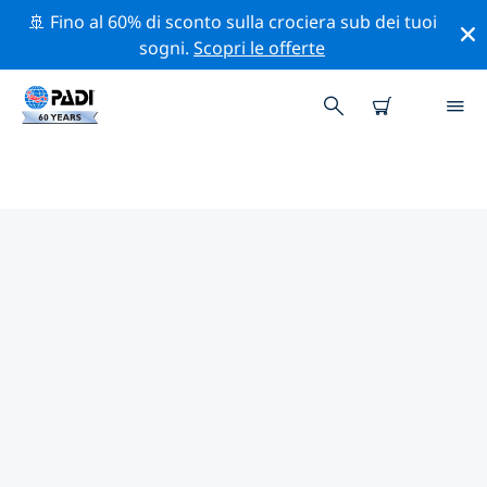
🚢 Fino al 60% di sconto sulla crociera sub dei tuoi
sogni.
Scopri le offerte
I MIGLIORI SITI D'IMMERSIONE
NEI DINTORNI DI BURUNDI
Al momento non sono presenti inserzioni di siti
d'immersione in Burundi.
Esplora il sito d'immersione nei dintorni di Burundi
con l'aiuto dei filtri sopra o della mappa interattiva.
Controlla anche la pagina con i dettagli di ogni sito
d'immersione e vota se conosci il sito.