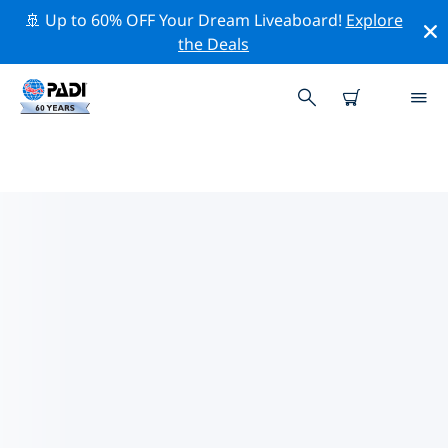
🚢 Up to 60% OFF Your Dream Liveaboard!
Explore
the Deals
蒲隆地附近的熱門潛水地點
目前沒有列出 蒲隆地的潛水地點。
借助上面的篩選器或交互式地圖，探索 蒲隆地 點附近的潛
水點。如果您知道該站點，還可以查看每個潛水地點的詳細
信息頁面並投票。