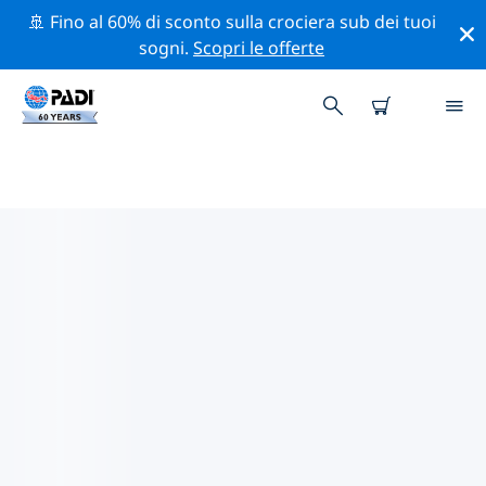
🚢 Fino al 60% di sconto sulla crociera sub dei tuoi
sogni.
Scopri le offerte
CENTRI SUB PADI IN SOUTH
WEST ROCKS
Sembra che non ci siano centri sub PADI in in South
West Rocks. Rimpicciolisci la mappa per trovare i centri
sub più vicini.