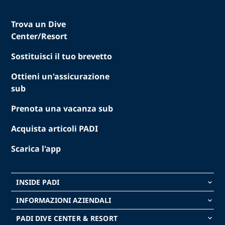
Trova un Dive
Center/Resort
Sostituisci il tuo brevetto
Ottieni un'assicurazione
sub
Prenota una vacanza sub
Acquista articoli PADI
Scarica l'app
INSIDE PADI
keyboard_arrow_down
INFORMAZIONI AZIENDALI
keyboard_arrow_down
PADI DIVE CENTER & RESORT
keyboard_arrow_down