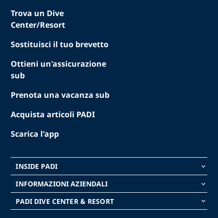
Trova un Dive
Center/Resort
Sostituisci il tuo brevetto
Ottieni un'assicurazione
sub
Prenota una vacanza sub
Acquista articoli PADI
Scarica l'app
INSIDE PADI
keyboard_arrow_down
INFORMAZIONI AZIENDALI
keyboard_arrow_down
PADI DIVE CENTER & RESORT
keyboard_arrow_down