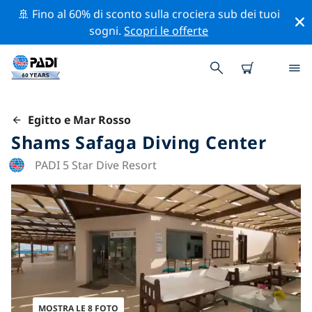
🚢 Fino al 60% di sconto sulla crociera sub dei tuoi
sogni.
Scopri le offerte
Egitto e Mar Rosso
Shams Safaga Diving Center
PADI 5 Star Dive Resort
MOSTRA LE 8 FOTO