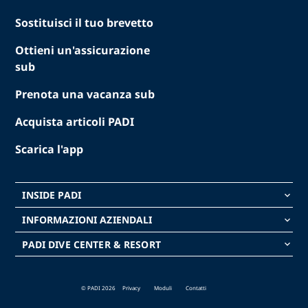
Sostituisci il tuo brevetto
Ottieni un'assicurazione
sub
Prenota una vacanza sub
Acquista articoli PADI
Scarica l'app
INSIDE PADI
keyboard_arrow_down
INFORMAZIONI AZIENDALI
keyboard_arrow_down
PADI DIVE CENTER & RESORT
keyboard_arrow_down
© PADI 2026
Privacy
Moduli
Contatti