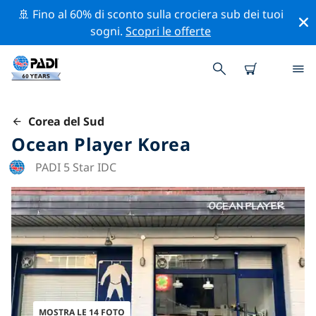
🚢 Fino al 60% di sconto sulla crociera sub dei tuoi
sogni.
Scopri le offerte
Corea del Sud
Ocean Player Korea
PADI 5 Star IDC
MOSTRA LE 14 FOTO