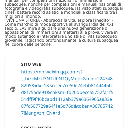
manuali per competizioni nazionali di immersioni
subacquee, nonché per competizioni e manuali nazionali di
fotografia e videografia subacquea. Ha visto atleti subacquei
cinesi battere record asiatici e mondiali e classificarsi tra i
migliori al mondo.
"VIVI UNA STORIA - Abbraccia la vita, esplora l'inedito" -
Come marchio di moda sportiva all'avanguardia del XXI
secolo, LAS mira a guidare una nuova generazione di
appassionati di immersioni a mettersi alla prova, vivere in
modo autentico e interpretare uno stile di vita subacqueo
giovanile, radicando profondamente la cultura subacquea
nel cuore delle persone.
SITO WEB
https://mp.weixin.qq.com/s?
__biz=MzU3NTU0NTQyMg==&mid=224748
8205&idx=1&sn=ec7ce50e24ebb8144446fc
d8f75ade91&chksm=fd20dbecca5752fa1f5
51dff9f46bcabd1412ab379a6364905a833e
87fc507729a64f1e5d76d&token=36785742
7&lang=zh_CN#rd
SOCIAL MEDIA