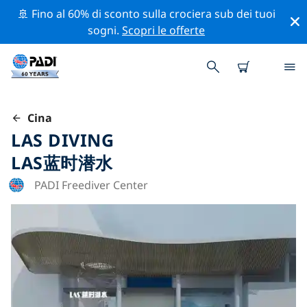
🚢 Fino al 60% di sconto sulla crociera sub dei tuoi
sogni.
Scopri le offerte
Cina
LAS DIVING
LAS蓝时潜水
PADI Freediver Center