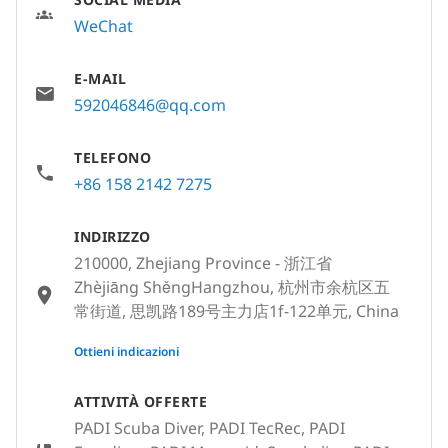
WeChat
E-MAIL
592046846@qq.com
TELEFONO
+86 158 2142 7275
INDIRIZZO
210000, Zhejiang Province - 浙江省
Zhèjiāng ShěngHangzhou, 杭州市余杭区五
常街道, 思凯路189号主力店1f-122单元, China
None
Ottieni indicazioni
ATTIVITÀ OFFERTE
PADI Scuba Diver, PADI TecRec, PADI