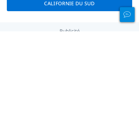
CALIFORNIE DU SUD
Publicité
Plongée par continent
Afrique
Amérique centrale
Amérique du Nord
Amérique du Sud
Asie
Caraïbes
Europe
Le Pacifique
Moyen-Orient
Océan Indien