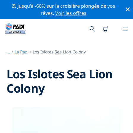
🚢 Jusqu'à -60% sur la croisière plongée de vos
rêves.
Voir les offres
...
/
La Paz
Los Islotes Sea Lion Colony
Los Islotes Sea Lion
Colony