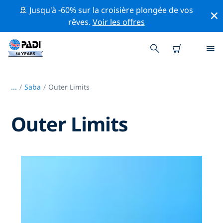
🚢 Jusqu'à -60% sur la croisière plongée de vos
rêves.
Voir les offres
...
/
Saba
Outer Limits
Outer Limits