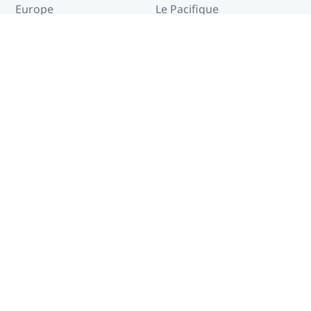
Europe
Le Pacifique
Moyen-Orient
Océan Indien
Destinations à travers le monde
North Macedonia
Afghanistan
Afrique du Sud
Albanie
Algérie
Allemagne
Andorre
Angola
Anguilla
Antigua-et-Barbuda
Arabie saoudite
Arctique