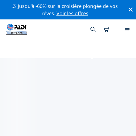
🚢 Jusqu'à -60% sur la croisière plongée de vos
rêves.
Voir les offres
PRINCIPALES ACTIVITÉS DE
CONSERVATION AUTOUR DE
YONAGUNI-JIMA
Explorez les activités de conservation autour de
Yonaguni-jima à l'aide des filtres ci-dessus ou de la
carte interactive.