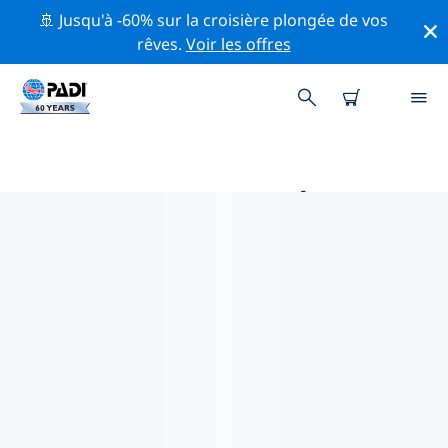
🚢 Jusqu'à -60% sur la croisière plongée de vos
rêves.
Voir les offres
PRINCIPALES ACTIVITÉS DE
CONSERVATION AUTOUR DE
SUCRE
Explorez les activités de conservation autour de Sucre
à l'aide des filtres ci-dessus ou de la carte interactive.