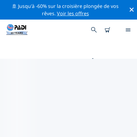
🚢 Jusqu'à -60% sur la croisière plongée de vos
rêves.
Voir les offres
PRINCIPALES ACTIVITÉS DE
CONSERVATION AUTOUR DE SRI
LANKA ORIENTAL
Explorez les activités de conservation autour de Sri
Lanka oriental à l'aide des filtres ci-dessus ou de la
carte interactive.