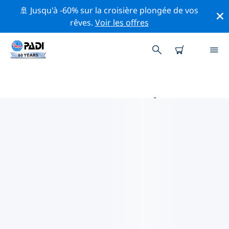
🚢 Jusqu'à -60% sur la croisière plongée de vos
rêves.
Voir les offres
PRINCIPALES ACTIVITÉS DE
CONSERVATION AUTOUR DE
KRALENDIJK
Explorez les activités de conservation autour de
Kralendijk à l'aide des filtres ci-dessus ou de la carte
interactive.