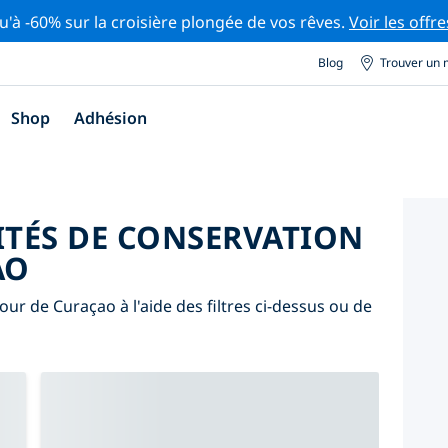
u'à -60% sur la croisière plongée de vos rêves.
Voir les offre
Blog
Trouver un 
Shop
Adhésion
ITÉS DE CONSERVATION
AO
our de Curaçao à l'aide des filtres ci-dessus ou de