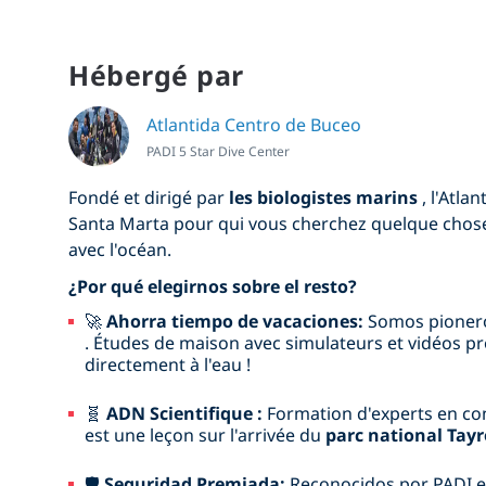
Hébergé par
Atlantida Centro de Buceo
PADI 5 Star Dive Center
Fondé et dirigé par
les biologistes marins
, l'Atla
Santa Marta pour qui vous cherchez quelque chose 
avec l'océan.
¿Por qué elegirnos sobre el resto?
🚀
Ahorra tiempo de vacaciones:
Somos pionero
. Études de maison avec simulateurs et vidéos pro
directement à l'eau !
🧬
ADN Scientifique :
Formation d'experts en co
est une leçon sur l'arrivée du
parc national Tay
🛡️
Seguridad Premiada:
Reconocidos por PADI en