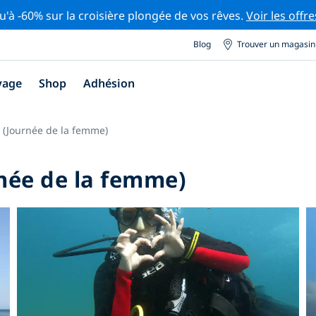
u'à -60% sur la croisière plongée de vos rêves.
Voir les offre
Blog
Trouver un magasin
yage
Shop
Adhésion
(Journée de la femme)
née de la femme)