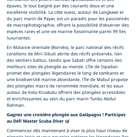
épaves, le tout baigné par des courants doux et une
excellente visibilité. La côte ouest, autour de Langkawi et
du parc marin de Payar, est un paradis pour les passionnés
de macrophotographie, offrant la possibilité d'observer des
espèces rares et une vie marine foisonnante parmi 99 îles
luxuriantes.
En Malaisie orientale (Bornéo), le parc national des récifs
coralliens de Miri-Sibuti abrite des récifs préservés, loin
des sentiers battus, tandis que Sabah offre certains des
meilleurs sites de plongée au monde. L'île de Sipadan
promet des plongées légendaires le long de tombants et
une biodiversité marine abondante, l'île de Mabul propose
des plongées macro de renommée mondiale, et les eaux
autour de Kota Kinabalu offrent des plongées accessibles
et enrichissantes au sein du parc marin Tunku Abdul
Rahman.
Gagnez une croisière plongée aux Galápagos ! Participez
au Défi Master Scuba Diver 🤿
Commencez dès maintenant à viser le plus haut niveau de
plongée loisir et vous pourriez explorer les légendaires îles