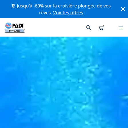
🚢 Jusqu'à -60% sur la croisière plongée de vos
rêves.
Voir les offres