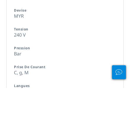
Devise
MYR
Tension
240 V
Pression
Bar
Prise De Courant
C,
g,
M
Langues
malais
1ère Étape
INT /Étrier / K