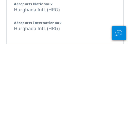
Aéroports Nationaux
Hurghada Intl. (HRG)
Aéroports Internationaux
Hurghada Intl. (HRG)
traduit par
Soyez fier de
votre carte !
Mettez en valeur vos compétences
de plongeur avec une nouvelle
carte de certification PADI en
format eCard ou carte étanche