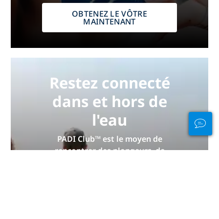
OBTENEZ LE VÔTRE
MAINTENANT
Restez connecté
dans et hors de
l'eau
PADI Club™ est le moyen de
rencontrer des plongeurs, de
maintenir vos compétences à jour
et d'élever votre niveau de plongée
à un niveau supérieur grâce à un
abonnement annuel GRATUIT au
magazine, des cours PADI