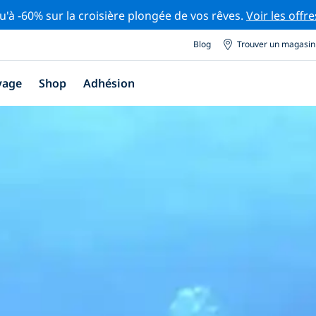
u'à -60% sur la croisière plongée de vos rêves.
Voir les offre
Blog
Trouver un magasin
yage
Shop
Adhésion