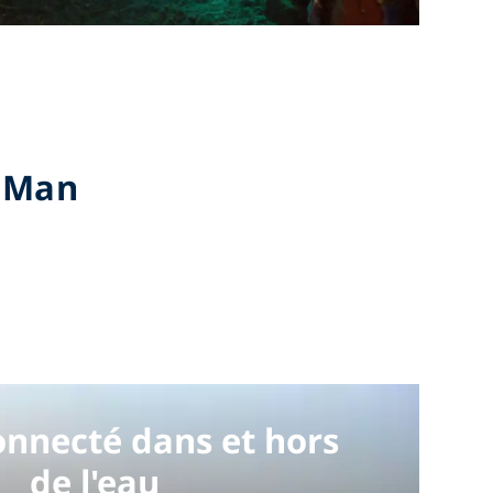
e Man
onnecté dans et hors
de l'eau