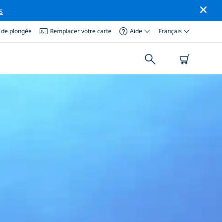
s
 de plongée
Remplacer votre carte
Aide
Français