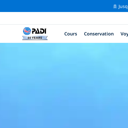
🚢 Jusq
Cours
Conservation
Vo