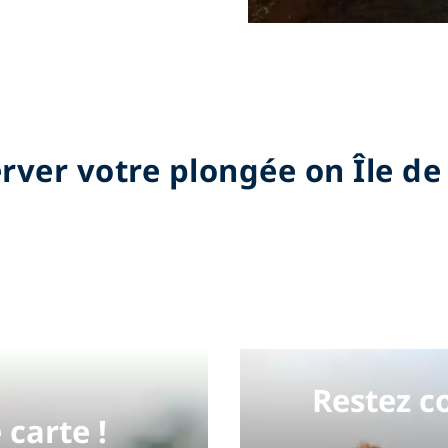
rver votre plongée on Île d
Restez c
 carte !