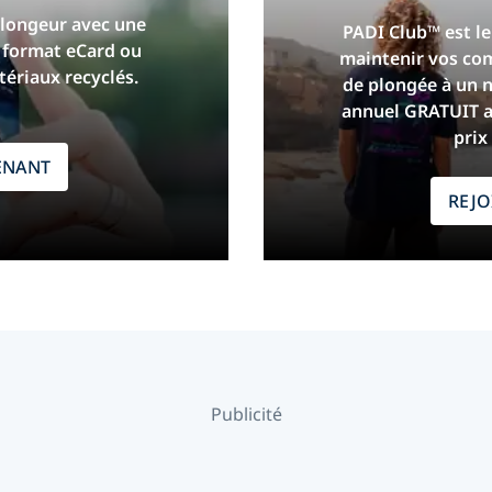
plongeur avec une
PADI Club™ est l
n format eCard ou
maintenir vos com
tériaux recyclés.
de plongée à un 
annuel GRATUIT a
prix
ENANT
REJ
Publicité