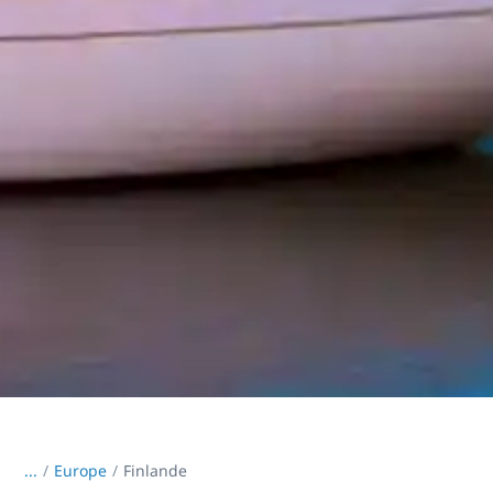
...
/
Europe
Finlande