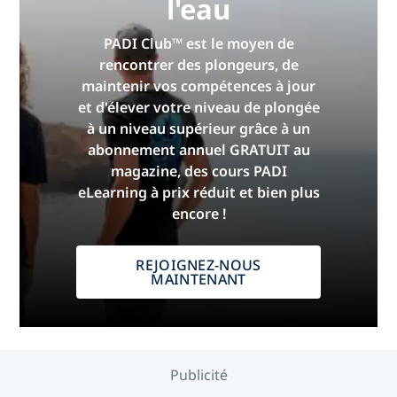
l'eau
PADI Club™ est le moyen de
rencontrer des plongeurs, de
maintenir vos compétences à jour
et d'élever votre niveau de plongée
à un niveau supérieur grâce à un
abonnement annuel GRATUIT au
magazine, des cours PADI
eLearning à prix réduit et bien plus
encore !
REJOIGNEZ-NOUS
MAINTENANT
Publicité