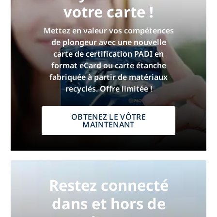
votre carte !
Mettez en valeur vos compétences
de plongeur avec une nouvelle
carte de certification PADI en
format eCard ou carte étanche
fabriquée à partir de matériaux
recyclés. Offre limitée !
OBTENEZ LE VÔTRE
MAINTENANT
Restez connecté
dans et hors de