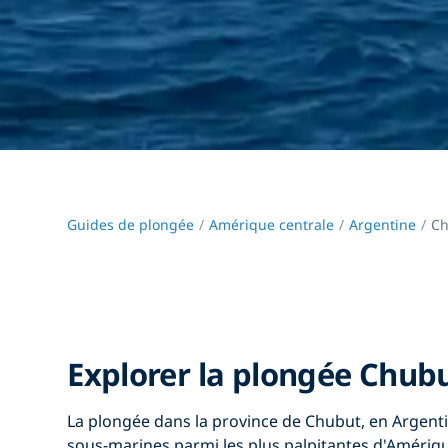
Guides de plongée
Amérique centrale
Argentine
Ch
Explorer la plongée Chub
La plongée dans
la province de Chubut, en Argent
sous-marines parmi les plus palpitantes d'Amériqu