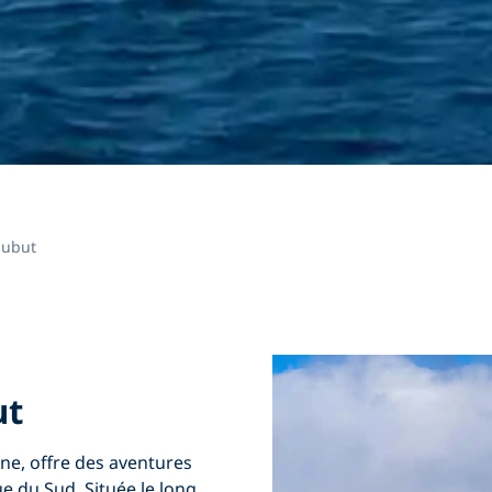
ubut
ut
ine,
offre des aventures
e du Sud. Située le long