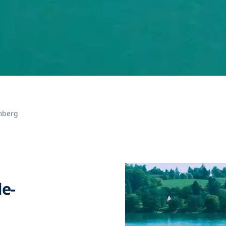
mberg
de-