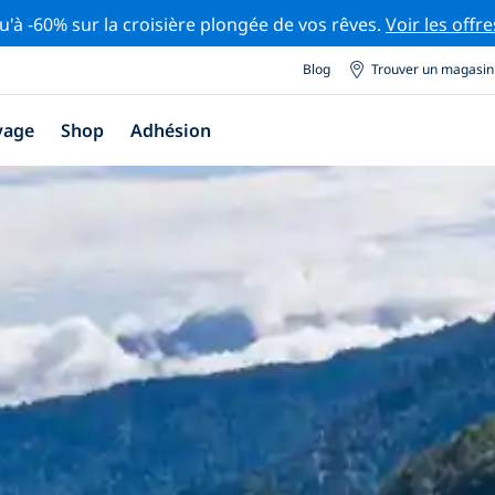
u'à -60% sur la croisière plongée de vos rêves.
Voir les offre
Blog
Trouver un magasin
yage
Shop
Adhésion