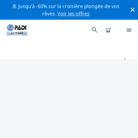
🚢 Jusqu'à -60% sur la croisière plongée de vos
rêves.
Voir les offres
PRINCIPAUX SITES DE PLONGÉE
AUTOUR DE TAIWAN
Il y a actuellement 7 sites de plongée répertoriés
autour de Taiwan, dont 6 est Océan plongées, 6 est
Récif plongées et 4 est Fond sableux plongées.
Explorez les sites de plongée autour de Taiwan avec
l'aide des filtres ci-dessus ou de la carte interactive.
Consultez également la page détaillée de chaque site
de plongée et votez si vous connaissez le site.