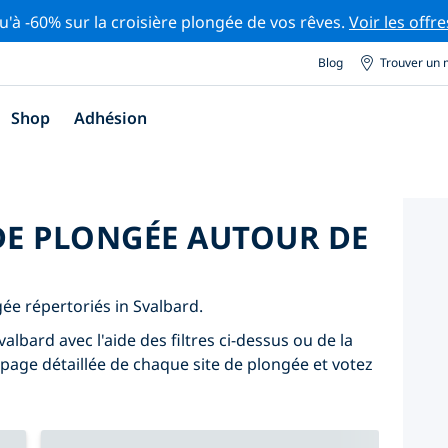
u'à -60% sur la croisière plongée de vos rêves.
Voir les offre
Blog
Trouver un 
Shop
Adhésion
 DE PLONGÉE AUTOUR DE
gée répertoriés in Svalbard.
albard avec l'aide des filtres ci-dessus ou de la
 page détaillée de chaque site de plongée et votez