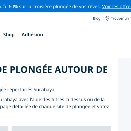
u'à -60% sur la croisière plongée de vos rêves.
Voir les offre
Blog
Trouver un 
Shop
Adhésion
 DE PLONGÉE AUTOUR DE
ngée répertoriés Surabaya.
rabaya avec l'aide des filtres ci-dessus ou de la
 page détaillée de chaque site de plongée et votez