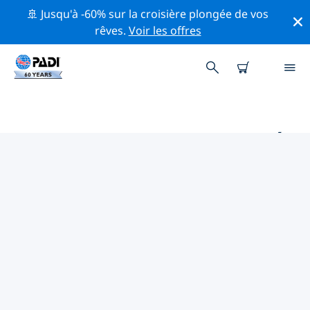
🚢 Jusqu'à -60% sur la croisière plongée de vos
rêves.
Voir les offres
PRINCIPAUX SITES DE PLONGÉE
AUTOUR DE SPLIT
Il y a actuellement 10 sites de plongée répertoriés
autour de Split, dont 9 est Récif plongées, 6 est
Tombant plongées et 3 est Caverne plongées.
Explorez les sites de plongée autour de Split avec l'aide
des filtres ci-dessus ou de la carte interactive.
Consultez également la page détaillée de chaque site
de plongée et votez si vous connaissez le site.