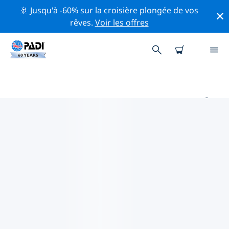
🚢 Jusqu'à -60% sur la croisière plongée de vos
rêves.
Voir les offres
PRINCIPAUX SITES DE PLONGÉE
AUTOUR DE SUAKIN
Il y a actuellement 4 sites de plongée répertoriés
autour de Suakin, dont 3 est Récif plongées, 2 est
Dérive plongées et 1 est Épave plongée.
Explorez les sites de plongée autour de Suakin avec
l'aide des filtres ci-dessus ou de la carte interactive.
Consultez également la page détaillée de chaque site
de plongée et votez si vous connaissez le site.