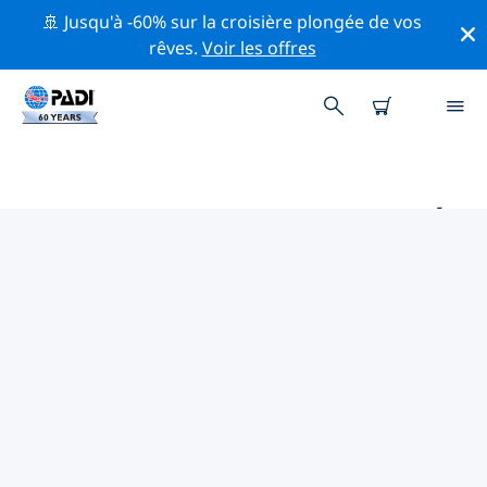
🚢 Jusqu'à -60% sur la croisière plongée de vos
rêves.
Voir les offres
PRINCIPAUX SITES DE PLONGÉE
AUTOUR DE SIPADAN, KAPALAI
AND MABUL
Il y a actuellement 46 sites de plongée répertoriés
autour de Sipadan, Kapalai and Mabul, dont 40 est
Récif plongées, 23 est Dérive plongées et 21 est
Tombant plongées.
Explorez les sites de plongée autour de Sipadan,
Kapalai and Mabul avec l'aide des filtres ci-dessus ou
de la carte interactive. Consultez également la page