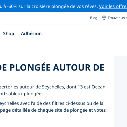
u'à -60% sur la croisière plongée de vos rêves.
Voir les offre
Blog
Trouver un 
Shop
Adhésion
 DE PLONGÉE AUTOUR DE
épertoriés autour de Seychelles, dont 13 est Océan
ond sableux plongées.
ychelles avec l'aide des filtres ci-dessus ou de la
 page détaillée de chaque site de plongée et votez