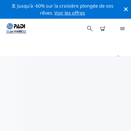
🚢 Jusqu'à -60% sur la croisière plongée de vos
rêves.
Voir les offres
PRINCIPAUX SITES DE PLONGÉE
AUTOUR DE SAXONY-ANHALT
Il y a actuellement 6 sites de plongée répertoriés
autour de Saxony-Anhalt, dont 6 est Lac plongées et 1
est Épave plongée.
Explorez les sites de plongée autour de Saxony-Anhalt
avec l'aide des filtres ci-dessus ou de la carte
interactive. Consultez également la page détaillée de
chaque site de plongée et votez si vous connaissez le
site.