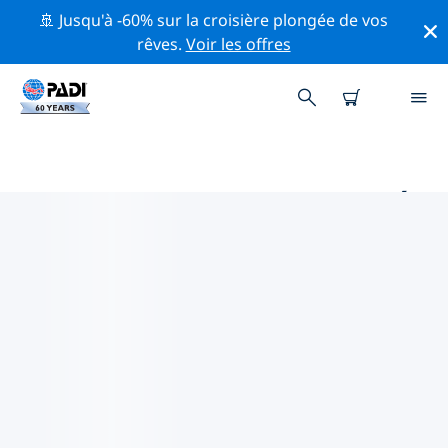
🚢 Jusqu'à -60% sur la croisière plongée de vos
rêves.
Voir les offres
PRINCIPAUX SITES DE PLONGÉE
AUTOUR DE RÉGION DE VIENNE
Il y a actuellement 9 sites de plongée répertoriés
autour de Région de Vienne, dont 5 est Lac plongées, 4
est Plage plongées et 3 est Piscine plongées.
Explorez les sites de plongée autour de Région de
Vienne avec l'aide des filtres ci-dessus ou de la carte
interactive. Consultez également la page détaillée de
chaque site de plongée et votez si vous connaissez le
site.