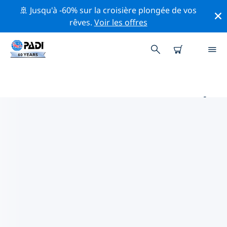
🚢 Jusqu'à -60% sur la croisière plongée de vos
rêves.
Voir les offres
PRINCIPAUX SITES DE PLONGÉE
AUTOUR DE RÉCIF DE
TUBBATAHA
Il n'y a pas actuellement de sites de plongée
répertoriés in Récif de Tubbataha.
Explorez les sites de plongée autour de Récif de
Tubbataha avec l'aide des filtres ci-dessus ou de la
carte interactive. Consultez également la page
détaillée de chaque site de plongée et votez si vous
connaissez le site.